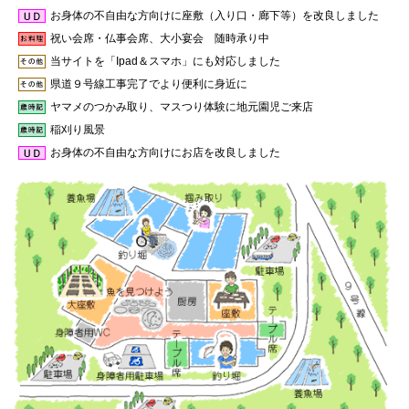
お身体の不自由な方向けに座敷（入り口・廊下等）を改良しました
祝い会席・仏事会席、大小宴会 随時承り中
当サイトを「Ipad＆スマホ」にも対応しました
県道９号線工事完了でより便利に身近に
ヤマメのつかみ取り、マスつり体験に地元園児ご来店
稲刈り風景
お身体の不自由な方向けにお店を改良しました